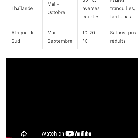
30 °C,
Plages
Mai –
Thaïlande
averses
tranquilles,
Octobre
courtes
tarifs bas
Afrique du
Mai –
10-20
Safaris, prix
Sud
Septembre
°C
réduits