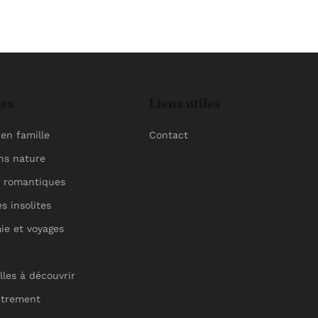
ies
Liens utiles
en famille
Contact
ns nature
 romantiques
s insolites
ie et voyages
lles à découvrir
utrement