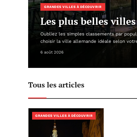
GRANDES VILLES À DÉCOUVRIR
Les plus belles vill
Oubliez les simples classements par popula
choisir la ville allemande idéale selon vot
6 août 2026
Tous les articles
GRANDES VILLES À DÉCOUVRIR