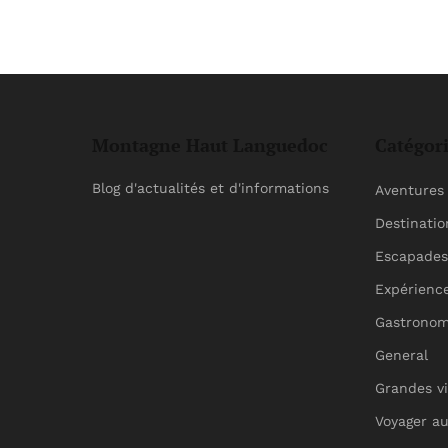
Montagne Haut Languedoc
Catégor
Blog d'actualités et d'informations
Aventures 
Destinatio
Escapades
Expérience
Gastronom
General
Grandes vi
Voyager a