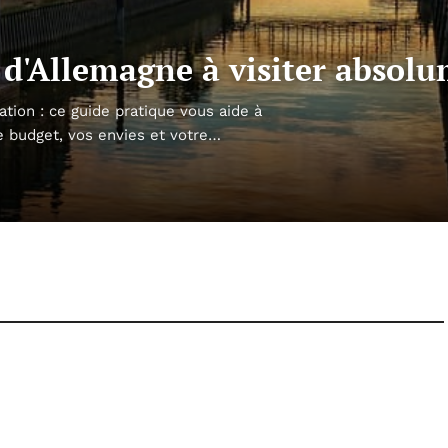
es d'Allemagne à visiter absol
tion : ce guide pratique vous aide à
re budget, vos envies et votre…