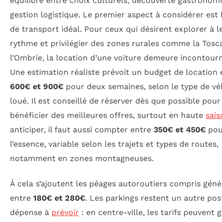
équilibre entre choix culturels, découverte gastronom
gestion logistique. Le premier aspect à considérer est
de transport idéal. Pour ceux qui désirent explorer à l
rythme et privilégier des zones rurales comme la Tosc
l’Ombrie, la location d’une voiture demeure incontour
Une estimation réaliste prévoit un budget de location 
600€ et 900€
pour deux semaines, selon le type de vé
loué. Il est conseillé de réserver dès que possible pour
bénéficier des meilleures offres, surtout en haute
sais
anticiper, il faut aussi compter entre
350€ et 450€
pou
l’essence, variable selon les trajets et types de routes,
notamment en zones montagneuses.
À cela s’ajoutent les péages autoroutiers compris gén
entre
180€ et 280€
. Les parkings restent un autre pos
dépense à
prévoir
: en centre-ville, les tarifs peuvent 