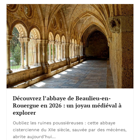
Découvrez l’abbaye de Beaulieu-en-
Rouergue en 2026 : un joyau médiéval à
explorer
Oubliez les ruines poussiéreuses : cette abbaye
cistercienne du XIIe siècle, sauvée par des mécènes,
abrite aujourd’hui…