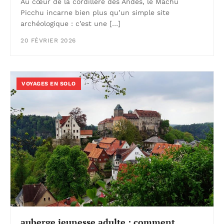
Au cœur de la cordillère des Andes, le Machu
Picchu incarne bien plus qu’un simple site
archéologique : c’est une […]
20 FÉVRIER 2026
VOYAGES EN SOLO
auberge jeunesse adulte : comment