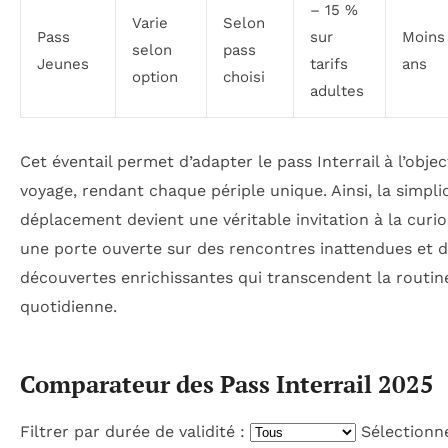
– 15 %
Varie
Selon
Pass
sur
Moins
selon
pass
Jeunes
tarifs
ans
option
choisi
adultes
Cet éventail permet d’adapter le pass Interrail à l’objec
voyage, rendant chaque périple unique. Ainsi, la simpli
déplacement devient une véritable invitation à la curio
une porte ouverte sur des rencontres inattendues et 
découvertes enrichissantes qui transcendent la routin
quotidienne.
Comparateur des Pass Interrail 2025
Filtrer par durée de validité :
Sélectionn