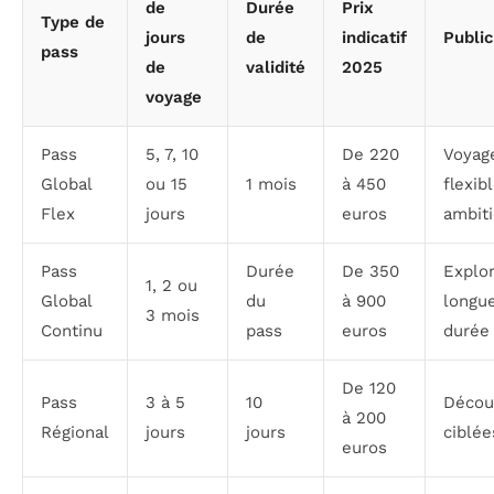
de
Durée
Prix
Type de
jours
de
indicatif
Public
pass
de
validité
2025
voyage
Pass
5, 7, 10
De 220
Voyag
Global
ou 15
1 mois
à 450
flexib
Flex
jours
euros
ambit
Pass
Durée
De 350
Explo
1, 2 ou
Global
du
à 900
longu
3 mois
Continu
pass
euros
durée
De 120
Pass
3 à 5
10
Décou
à 200
Régional
jours
jours
ciblée
euros