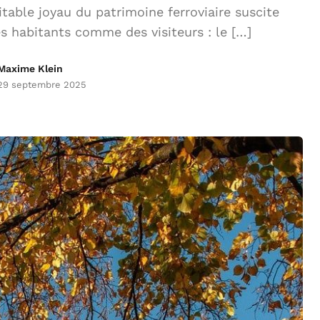
table joyau du patrimoine ferroviaire suscite
 habitants comme des visiteurs : le […]
Maxime Klein
29 septembre 2025