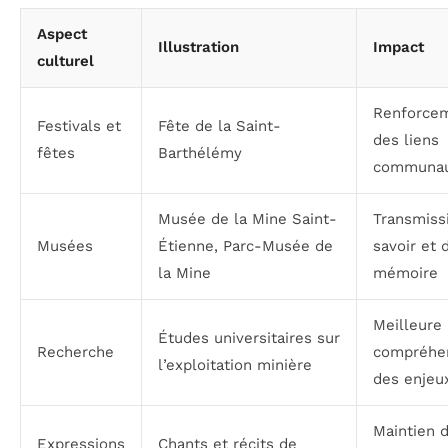
Aspect
Illustration
Impact
culturel
Renforce
Festivals et
Fête de la Saint-
des liens
fêtes
Barthélémy
communau
Musée de la Mine Saint-
Transmiss
Musées
Étienne, Parc-Musée de
savoir et 
la Mine
mémoire
Meilleure
Études universitaires sur
Recherche
compréhe
l’exploitation minière
des enjeu
Maintien 
Expressions
Chants et récits de