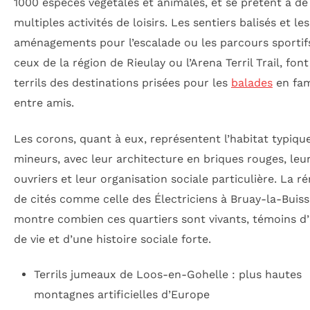
1000 espèces végétales et animales, et se prêtent à de
multiples activités de loisirs. Les sentiers balisés et les
aménagements pour l’escalade ou les parcours sporti
ceux de la région de Rieulay ou l’Arena Terril Trail, fon
terrils des destinations prisées pour les
balades
en fam
entre amis.
Les corons, quant à eux, représentent l’habitat typiqu
mineurs, avec leur architecture en briques rouges, leur
ouvriers et leur organisation sociale particulière. La r
de cités comme celle des Électriciens à Bruay-la-Buiss
montre combien ces quartiers sont vivants, témoins 
de vie et d’une histoire sociale forte.
Terrils jumeaux de Loos-en-Gohelle : plus hautes
montagnes artificielles d’Europe