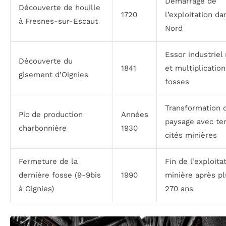
Démarrage de
Découverte de houille
1720
l’exploitation da
à Fresnes-sur-Escaut
Nord
Essor industriel
Découverte du
1841
et multiplicatio
gisement d’Oignies
fosses
Transformation 
Pic de production
Années
paysage avec ter
charbonnière
1930
cités minières
Fermeture de la
Fin de l’exploita
dernière fosse (9-9bis
1990
minière après p
à Oignies)
270 ans