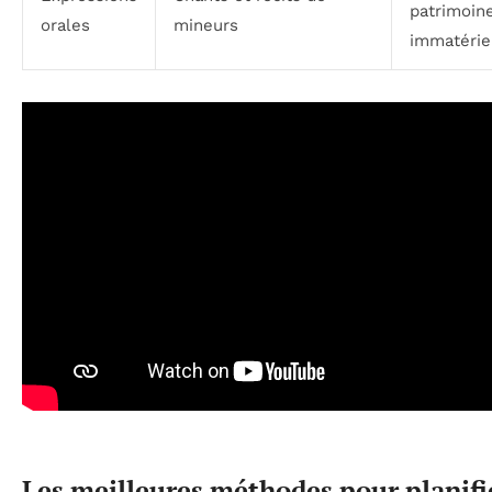
patrimoin
orales
mineurs
immatérie
Les meilleures méthodes pour planifi