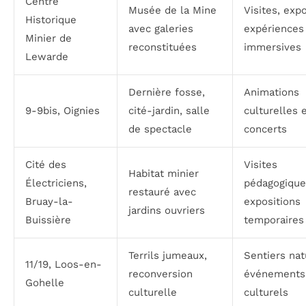
Centre
Musée de la Mine
Visites, expo
Historique
avec galeries
expériences
Minier de
reconstituées
immersives
Lewarde
Dernière fosse,
Animations
9-9bis, Oignies
cité-jardin, salle
culturelles 
de spectacle
concerts
Cité des
Visites
Habitat minier
Électriciens,
pédagogique
restauré avec
Bruay-la-
expositions
jardins ouvriers
Buissière
temporaires
Terrils jumeaux,
Sentiers nat
11/19, Loos-en-
reconversion
événements
Gohelle
culturelle
culturels