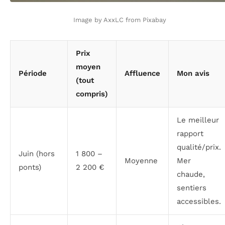
Image by AxxLC from Pixabay
Prix
moyen
Période
Affluence
Mon avis
(tout
compris)
Le meilleur
rapport
qualité/prix.
Juin (hors
1 800 –
Moyenne
Mer
ponts)
2 200 €
chaude,
sentiers
accessibles.