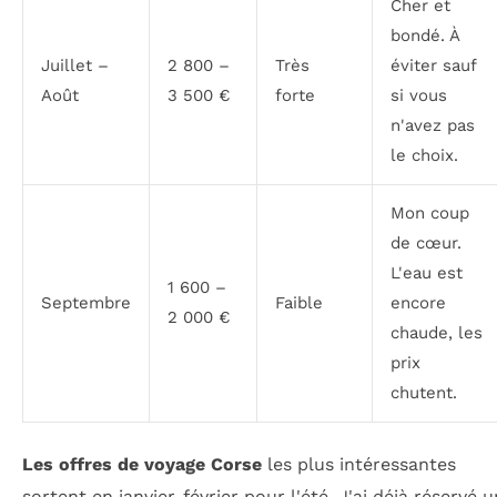
Cher et
bondé. À
Juillet –
2 800 –
Très
éviter sauf
Août
3 500 €
forte
si vous
n'avez pas
le choix.
Mon coup
de cœur.
L'eau est
1 600 –
Septembre
Faible
encore
2 000 €
chaude, les
prix
chutent.
Les offres de voyage Corse
les plus intéressantes
sortent en janvier-février pour l'été. J'ai déjà réservé u