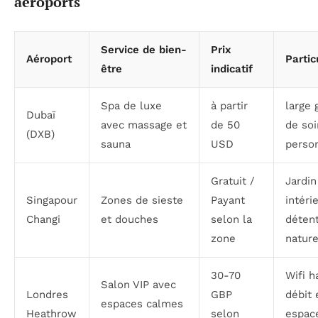
aéroports
Service de bien-
Prix
Aéroport
Partic
être
indicatif
Spa de luxe
à partir
large
Dubaï
avec massage et
de 50
de soi
(DXB)
sauna
USD
perso
Gratuit /
Jardin
Singapour
Zones de sieste
Payant
intéri
Changi
et douches
selon la
déten
zone
nature
30-70
Wifi h
Salon VIP avec
Londres
GBP
débit 
espaces calmes
Heathrow
selon
espac